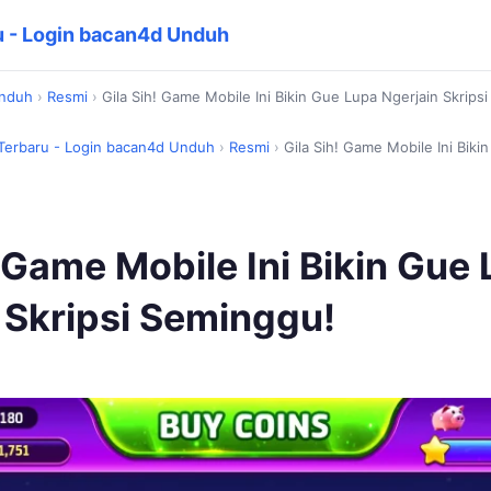
 - Login bacan4d Unduh
Unduh
›
Resmi
›
Gila Sih! Game Mobile Ini Bikin Gue Lupa Ngerjain Skrips
Terbaru - Login bacan4d Unduh
›
Resmi
›
Gila Sih! Game Mobile Ini Biki
! Game Mobile Ini Bikin Gue
 Skripsi Seminggu!