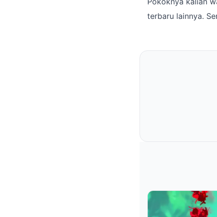
Pokoknya kalian w
terbaru lainnya. Se