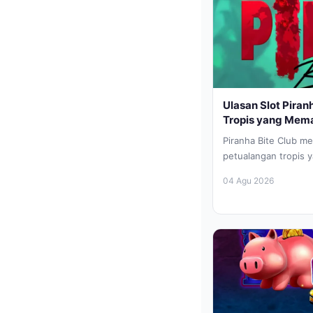
Ulasan Slot Piran
Tropis yang Mem
Piranha Bite Club 
petualangan tropis y
up retro tahun 1950
04 Agu 2026