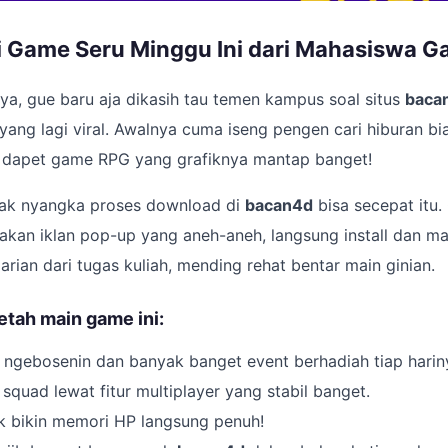
Game Seru Minggu Ini dari Mahasiswa G
a, gue baru aja dikasih tau temen kampus soal situs
baca
ng lagi viral. Awalnya cuma iseng pengen cari hiburan bia
ya dapet game RPG yang grafiknya mantap banget!
ak nyangka proses download di
bacan4d
bisa secepat itu
akan iklan pop-up yang aneh-aneh, langsung install dan mai
arian dari tugas kuliah, mending rehat bentar main ginian.
etah main game ini:
ngebosenin dan banyak banget event berhadiah tiap harin
squad lewat fitur multiplayer yang stabil banget.
k bikin memori HP langsung penuh!