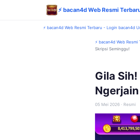
⚡ bacan4d Web Resmi Terbaru
⚡ bacan4d Web Resmi Terbaru - Login bacan4d 
⚡ bacan4d Web Resmi 
Skripsi Seminggu!
Gila Sih
Ngerjain
05 Mei 2026
· Resmi