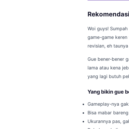
Rekomendasi 
Woi guys! Sumpah y
game-game keren ya
revisian, eh taun
Gue bener-bener g
lama atau kena jeb
yang lagi butuh pel
Yang bikin gue b
Gameplay-nya gak 
Bisa mabar bareng 
Ukurannya pas, ga