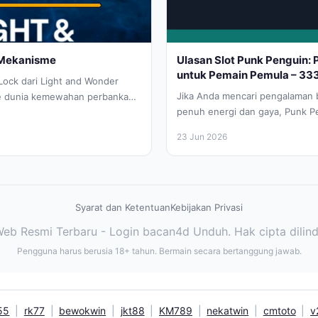
 Mekanisme
Ulasan Slot Punk Penguin:
untuk Pemain Pemula – 33
Lock dari Light and Wonder
Jika Anda mencari pengalaman 
 dunia kemewahan perbankan
penuh energi dan gaya, Punk Pe
s pada 23 Maret...
Studios mungkin adalah pilihan 
23 Jun 2026
Syarat dan Ketentuan
Kebijakan Privasi
b Resmi Terbaru - Login bacan4d Unduh. Hak cipta dilin
Pengguna harus berusia 18+ tahun. Bermain secara bertanggung jawab.
55
|
rk77
|
bewokwin
|
jkt88
|
KM789
|
nekatwin
|
cmtoto
|
v