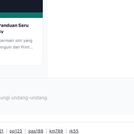
 Panduan Seru
3v
bermain slot yang
nguin dari Print
yang...
dungi undang-undang.
21
|
pp123
|
joss188
|
km789
|
rk55