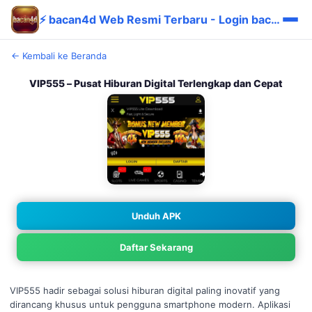
⚡ bacan4d Web Resmi Terbaru - Login bacan4d Unduh
← Kembali ke Beranda
VIP555 – Pusat Hiburan Digital Terlengkap dan Cepat
Unduh APK
Daftar Sekarang
VIP555 hadir sebagai solusi hiburan digital paling inovatif yang
dirancang khusus untuk pengguna smartphone modern. Aplikasi