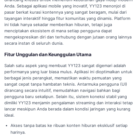
Anda. Sebagai aplikasi mobile yang inovatif, YY123 menonjol di
pasar berkat kurasi kontennya yang sangat beragam, mulai dari
tayangan interaktif hingga fitur komunitas yang dinamis. Platform
ini tidak hanya sekadar memberikan hiburan, tetapi juga
menciptakan ekosistem di mana setiap pengguna dapat
mengekspresikan diri dan terhubung dengan jutaan orang lainnya
secara instan di seluruh dunia.
Fitur Unggulan dan Keunggulan Utama
Salah satu aspek yang membuat YY123 sangat digemari adalah
performanya yang luar biasa mulus. Aplikasi ini dioptimalkan untuk
berbagai jenis perangkat, memastikan waktu pemuatan yang
sangat cepat tanpa hambatan teknis. Antarmuka pengguna (UI)
dirancang secara intuitif, memudahkan navigasi bahkan bagi
pengguna baru sekalipun. Selain itu, sistem koneksi stabil yang
dimiliki YY123 menjamin pengalaman streaming dan interaksi tetap
lancar meskipun Anda berada dalam kondisi jaringan yang kurang
ideal.
Akses tanpa batas ke ribuan konten hiburan eksklusif setiap
harinya.