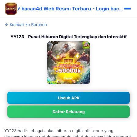
⚡ bacan4d Web Resmi Terbaru - Login bacan4d Unduh
← Kembali ke Beranda
YY123 – Pusat Hiburan Digital Terlengkap dan Interaktif
Unduh APK
Daftar Sekarang
YY123 hadir sebagai solusi hiburan digital all-in-one yang
dirancang khusus untuk memenuhi kebutuhan gaya hidup modern